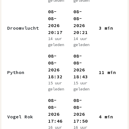
geleden
geleden
08-
08-
08-
08-
2026
2026
Droomvlucht
3 min
20:17
20:21
14 uur
14 uur
geleden
geleden
08-
08-
08-
08-
2026
2026
Python
11 min
18:32
18:43
15 uur
15 uur
geleden
geleden
08-
08-
08-
08-
2026
2026
Vogel Rok
4 min
17:46
17:50
16 uur
16 uur