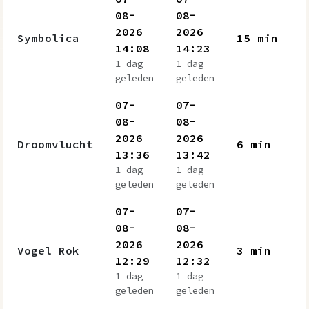
08-
08-
2026
2026
Symbolica
15 min
14:08
14:23
1 dag
1 dag
geleden
geleden
07-
07-
08-
08-
2026
2026
Droomvlucht
6 min
13:36
13:42
1 dag
1 dag
geleden
geleden
07-
07-
08-
08-
2026
2026
Vogel Rok
3 min
12:29
12:32
1 dag
1 dag
geleden
geleden