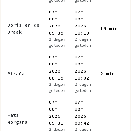
geleden
geleden
07-
07-
08-
08-
Joris en de
2026
2026
19 min
Draak
09:35
10:19
2 dagen
2 dagen
geleden
geleden
07-
07-
08-
08-
2026
2026
Piraña
2 min
08:15
10:02
2 dagen
2 dagen
geleden
geleden
07-
07-
08-
08-
Fata
2026
2026
—
Morgana
09:31
09:42
2 dagen
2 dagen