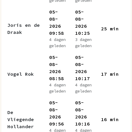
geleden
geleden
05-
05-
08-
08-
Joris en de
2026
2026
25 min
Draak
09:58
10:25
4 dagen
3 dagen
geleden
geleden
05-
05-
08-
08-
2026
2026
Vogel Rok
17 min
08:58
10:17
4 dagen
4 dagen
geleden
geleden
05-
05-
08-
08-
De
2026
2026
Vliegende
16 min
09:56
10:16
Hollander
4 dagen
4 dagen