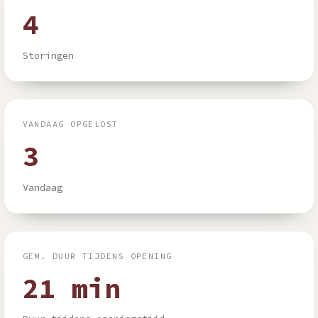
4
Storingen
VANDAAG OPGELOST
3
Vandaag
GEM. DUUR TIJDENS OPENING
21 min