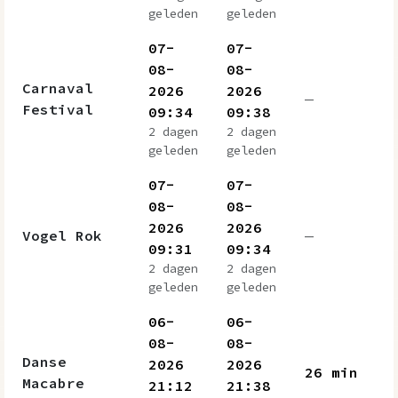
geleden
geleden
07-
07-
08-
08-
Carnaval
2026
2026
—
Festival
09:34
09:38
2 dagen
2 dagen
geleden
geleden
07-
07-
08-
08-
2026
2026
Vogel Rok
—
09:31
09:34
2 dagen
2 dagen
geleden
geleden
06-
06-
08-
08-
Danse
2026
2026
26 min
Macabre
21:12
21:38