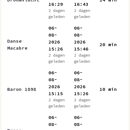
16:29
16:43
2 dagen
2 dagen
geleden
geleden
06-
06-
08-
08-
Danse
2026
2026
20 min
Macabre
15:26
15:46
2 dagen
2 dagen
geleden
geleden
06-
06-
08-
08-
2026
2026
Baron 1898
10 min
15:15
15:26
2 dagen
2 dagen
geleden
geleden
06-
06-
08-
08-