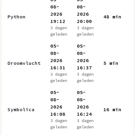
08-
08-
2026
2026
Python
48 min
19:12
20:00
3 dagen
3 dagen
geleden
geleden
05-
05-
08-
08-
2026
2026
Droomvlucht
5 min
16:31
16:37
3 dagen
3 dagen
geleden
geleden
05-
05-
08-
08-
2026
2026
Symbolica
16 min
16:08
16:24
3 dagen
3 dagen
geleden
geleden