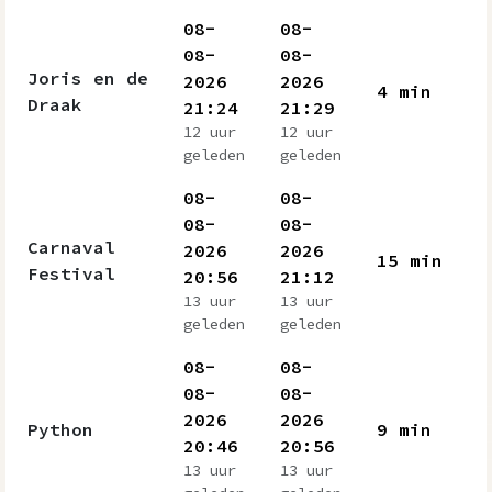
08-
08-
08-
08-
Joris en de
2026
2026
4 min
Draak
21:24
21:29
12 uur
12 uur
geleden
geleden
08-
08-
08-
08-
Carnaval
2026
2026
15 min
Festival
20:56
21:12
13 uur
13 uur
geleden
geleden
08-
08-
08-
08-
2026
2026
Python
9 min
20:46
20:56
13 uur
13 uur