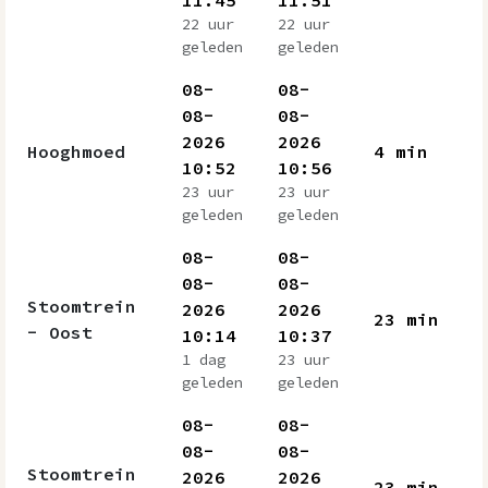
11:45
11:51
22 uur
22 uur
geleden
geleden
08-
08-
08-
08-
2026
2026
Hooghmoed
4 min
10:52
10:56
23 uur
23 uur
geleden
geleden
08-
08-
08-
08-
Stoomtrein
2026
2026
23 min
- Oost
10:14
10:37
1 dag
23 uur
geleden
geleden
08-
08-
08-
08-
Stoomtrein
2026
2026
23 min