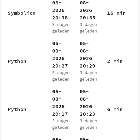
08-
08-
2026
2026
Symbolica
16 min
20:38
20:55
3 dagen
3 dagen
geleden
geleden
05-
05-
08-
08-
2026
2026
Python
2 min
20:27
20:29
3 dagen
3 dagen
geleden
geleden
05-
05-
08-
08-
2026
2026
Python
6 min
20:17
20:23
3 dagen
3 dagen
geleden
geleden
05-
05-